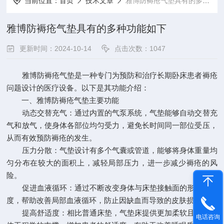
当前位置：
首页
技术文章
雅博防褥疮气垫具有的多种功能如下
雅博防褥疮气垫具有的多种功能如下
更新时间：2024-10-14
点击次数：1047
雅博防褥疮气垫是一种专门为预防和治疗长期卧床患者褥疮
问题设计的医疗设备。以下是其功能介绍：
一、
雅博防褥疮气垫
主要功能
动态交替充气：通过内置的气泵系统，气垫能够自动交替充
气和放气，使身体各部位均匀受力，避免长时间同一部位受压，
从而有效预防褥疮的发生。
压力分散：气垫设计有多个气囊或管道，能够将身体重量均
匀分布在较大的面积上，减轻局部压力，进一步减少褥疮的风
险。
促进血液循环：通过不断改变身体与床垫接触面的形状和硬
度，帮助改善局部血液循环，防止因缺血而导致的皮肤损伤。
提高舒适度：相比普通床垫，气垫床提供更加柔软且符合人
电话咨询