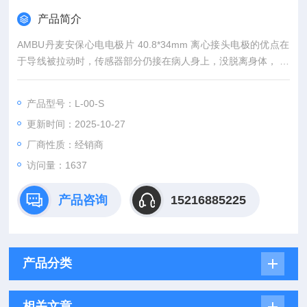
产品简介
AMBU丹麦安保心电电极片 40.8*34mm 离心接头电极的优点在
于导线被拉动时，传感器部分仍接在病人身上，没脱离身体， 这
个设计可以减少干扰，也不必担心运动所产生干扰对心电信号的
影响。缺点是成本比较贵。（传导部分为纯银）
产品型号：L-00-S
更新时间：2025-10-27
厂商性质：经销商
访问量：1637
产品咨询
15216885225
产品分类
相关文章