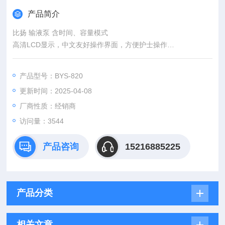
产品简介
比扬 输液泵 含时间、容量模式
高清LCD显示，中文友好操作界面，方便护士操作
毫升/小时与滴数/分钟自动转换，方便护士自由选择
支持流速、点滴输液模式，可一键进行模式切换。
产品型号：BYS-820
开机系列自检功能，让系统运行更安全、更稳定。
更新时间：2025-04-08
双屏显示，可远距离观察泵的运行状况。
低噪音，低震动。
厂商性质：经销商
双CPU安全设计，使设备使用更安全。
访问量：3544
全程监控输液过程，让输液更精准。
产品咨询
15216885225
产品分类
相关文章