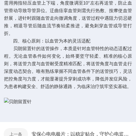
需用拇指轻压血管上下端，角度微调至10°左右再送管，防止血
管滑动导致导管异位。迂曲痉挛血管则需先行热敷、按摩使血管
舒展，进针时跟随血管走向微调角度，送管过程中遇阻力切忌硬
推，稍退导管后随血流节奏轻柔推进，避免刺穿血管或导管打
折。
四、核心原则：以血管为本的灵活适配
贝朗留置针的送管操作，本质是针对血管特性的动态适配过
程。无论血管条件如何变化，始终要坚守轻柔、精准的核心原
则，将送管力度与血管耐受度精准匹配，将送管角度与血管走行
深度动态契合。唯有熟练掌握不同血管条件下的送管技巧，灵活
把控角度与力度，才能显著提升穿刺成功率，降低并发症风险，
为患者构建安全、舒适的静脉通路，为临床治疗筑牢坚实基础。
安保心电电极片：以稳定贴合，守护心电监测的精准防线
上一条