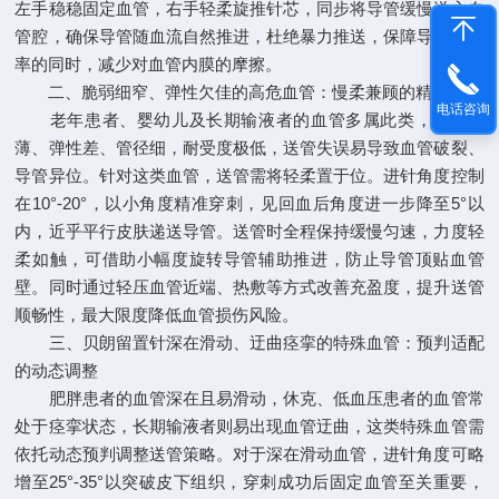
左手稳稳固定血管，右手轻柔旋推针芯，同步将导管缓慢送入血
管腔，确保导管随血流自然推进，杜绝暴力推送，保障导管到位
率的同时，减少对血管内膜的摩擦。
二、脆弱细窄、弹性欠佳的高危血管：慢柔兼顾的精准把控
电话咨询
老年患者、婴幼儿及长期输液者的血管多属此类，血管壁
薄、弹性差、管径细，耐受度极低，送管失误易导致血管破裂、
导管异位。针对这类血管，送管需将轻柔置于位。进针角度控制
在10°-20°，以小角度精准穿刺，见回血后角度进一步降至5°以
内，近乎平行皮肤递送导管。送管时全程保持缓慢匀速，力度轻
柔如触，可借助小幅度旋转导管辅助推进，防止导管顶贴血管
壁。同时通过轻压血管近端、热敷等方式改善充盈度，提升送管
顺畅性，最大限度降低血管损伤风险。
三、贝朗留置针深在滑动、迂曲痉挛的特殊血管：预判适配
的动态调整
肥胖患者的血管深在且易滑动，休克、低血压患者的血管常
处于痉挛状态，长期输液者则易出现血管迂曲，这类特殊血管需
依托动态预判调整送管策略。对于深在滑动血管，进针角度可略
增至25°-35°以突破皮下组织，穿刺成功后固定血管至关重要，