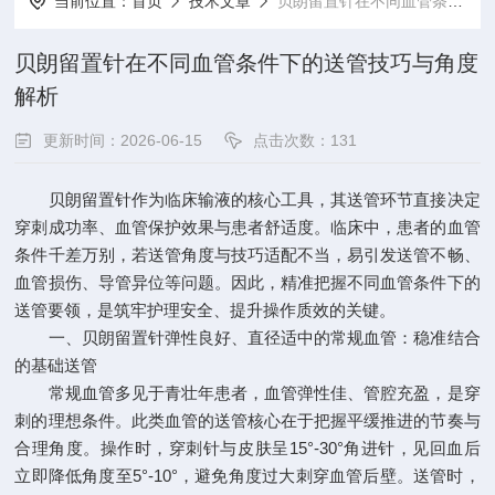
当前位置：
首页
技术文章
贝朗留置针在不同血管条件下的送管技巧与角度解析
贝朗留置针在不同血管条件下的送管技巧与角度
解析
更新时间：2026-06-15
点击次数：131
贝朗留置针作为临床输液的核心工具，其送管环节直接决定
穿刺成功率、血管保护效果与患者舒适度。临床中，患者的血管
条件千差万别，若送管角度与技巧适配不当，易引发送管不畅、
血管损伤、导管异位等问题。因此，精准把握不同血管条件下的
送管要领，是筑牢护理安全、提升操作质效的关键。
一、
贝朗留置针
弹性良好、直径适中的常规血管：稳准结合
的基础送管
常规血管多见于青壮年患者，血管弹性佳、管腔充盈，是穿
刺的理想条件。此类血管的送管核心在于把握平缓推进的节奏与
合理角度。操作时，穿刺针与皮肤呈15°-30°角进针，见回血后
立即降低角度至5°-10°，避免角度过大刺穿血管后壁。送管时，