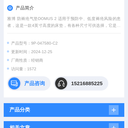
产品简介
雅博 防褥疮气垫DOMUS 2 适用于预防中、低度褥疮风险的患
者，这是一款4英寸高度的床垫，有各种尺寸可供选择，它是家
庭护理的理想过渡床垫。
皮肤受到压力(或压迫)是造成褥疮的主因，Domus 2专业技术减
产品型号：9P-047580-C2
压，搭配经过严格选材的床罩，除了能有效预防褥疮，更为病患
更新时间：2024-12-25
提供舒适的环境
厂商性质：经销商
访问量：1572
产品咨询
15216885225
产品分类
相关文章