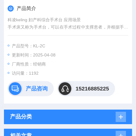
产品简介
科凌keling 妇产科综合手术台 应用场景
手术床又称为手术台，可以在手术过程中支撑患者，并根据手术
操作需要调整体位，为医生提供方便的手术环境应用科室:产科、
骨科、普外科、整形外科、麻醉手术室。
产品型号：KL-2C
辅助合可外折，可拆卸，托腿板旋转1 80可做脚踏板，底座立柱
更新时间：2025-04-08
军采用优质304不锈钢，脚踏液压升降，进口Y型密封圈.
隐藏式不锈钢污物盆及其它附件，床垫采用记忆海绵成型无缝
厂商性质：经销商
隙。
访问量：1192
产品咨询
15216885225
产品分类
相关文章