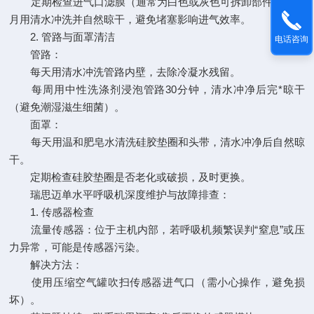
定期检查进气口滤膜（通常为白色或灰色可拆卸部件），每
月用清水冲洗并自然晾干，避免堵塞影响进气效率。
2. 管路与面罩清洁
电话咨询
管路：
每天用清水冲洗管路内壁，去除冷凝水残留。
每周用中性洗涤剂浸泡管路30分钟，清水冲净后完*晾干
（避免潮湿滋生细菌）。
面罩：
每天用温和肥皂水清洗硅胶垫圈和头带，清水冲净后自然晾
干。
定期检查硅胶垫圈是否老化或破损，及时更换。
瑞思迈单水平呼吸机
深度维护与故障排查：
1. 传感器检查
流量传感器：位于主机内部，若呼吸机频繁误判“窒息”或压
力异常，可能是传感器污染。
解决方法：
使用压缩空气罐吹扫传感器进气口（需小心操作，避免损
坏）。