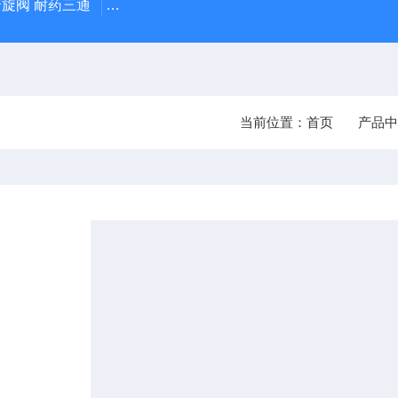
 斯普旋阀 耐药三通
Hydrosorb德国保赫曼 德湿舒 水凝胶伤口敷料 
当前位置：
首页
产品中