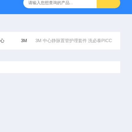
5x7.5cm
Lumis 150 VPAP STResmed 瑞思迈 呼吸机 双
心
3M
3M 中心静脉置管护理套件 洗必泰PICC