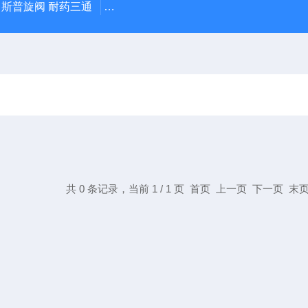
IX 斯普旋阀 耐药三通
Hydrosorb德国保赫曼 德湿舒 水凝胶伤口敷
共 0 条记录，当前 1 / 1 页 首页 上一页 下一页 