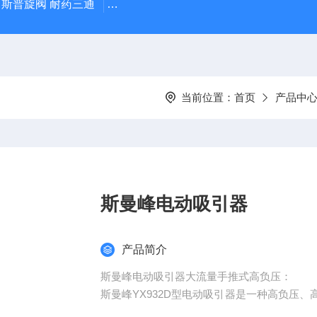
IX 斯普旋阀 耐药三通
Hydrosorb德国保赫曼 德湿舒 水凝胶伤口敷
当前位置：
首页
产品中
斯曼峰电动吸引器
产品简介
斯曼峰电动吸引器大流量手推式高负压：
斯曼峰YX932D型电动吸引器是一种高负压
患者气道内泌物，手术时吸除患者体内渗出液