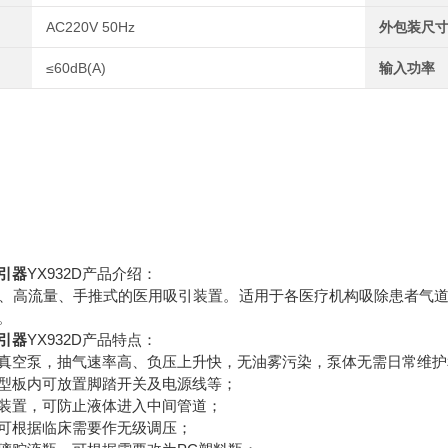
AC220V 50Hz
外包装尺
≤60dB(A)
输入功率
引器
YX932D产品介绍：
、高流量、手推式的医用吸引装置。适用于各医疗机构吸除患者气
。
引器
YX932D产品特点：
真空泵，抽气速率高、负压上升快，无油雾污染，泵体无需日常维护
型板内可放置脚踏开关及电源线等；
装置，可防止液体进入中间管道；
可根据临床需要作无级调压；