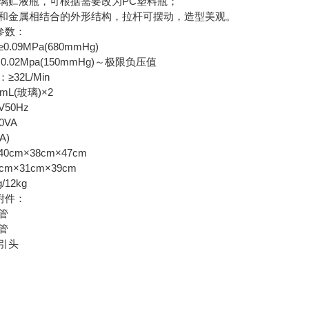
璃贮液瓶，可根据需要改为PC塑料瓶；
和金属相结合的外形结构，拉杆可摆动，造型美观。
品参数：
09MPa(680mmHg)
.02Mpa(150mmHg)～极限负压值
32L/Min
mL(玻璃)×2
V50Hz
0VA
A)
cm×38cm×47cm
m×31cm×39cm
/12kg
品附件：
管
管
引头