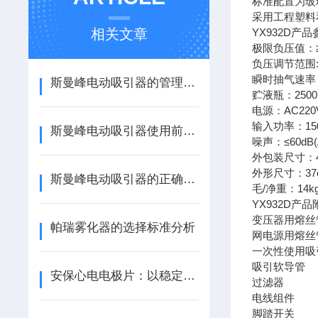
标准配置为玻
采用工程塑料
相关文章
YX932D产
极限负压值：≥0.
负压调节范围:0
瞬时抽气速率：≥
斯曼峰电动吸引器的管理与使用
贮液瓶：2500
电源：AC220
输入功率：15
斯曼峰电动吸引器使用前需要进行的检查工作
噪声：≤60dB(
外包装尺寸：40
外形尺寸：37c
斯曼峰电动吸引器的正确维护保养方法
毛/净重：14kg
YX932D产
变压器用熔丝
帕瑞雾化器的选择标准分析
网电源用熔丝
一次性使用吸
吸引软导管
安保心电电极片：以稳定贴合，守护心电监测的精准防线
过滤器
电线组件
脚踏开关