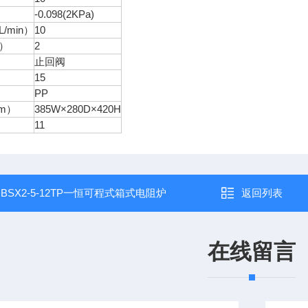
-0.098(2KPa)
/min）
10
）
2
止回阀
）
15
PP
m）
385W×280D×420H
11
：
BSX2-5-12TP一恒可程式箱式电阻炉
返回列表
在线留言