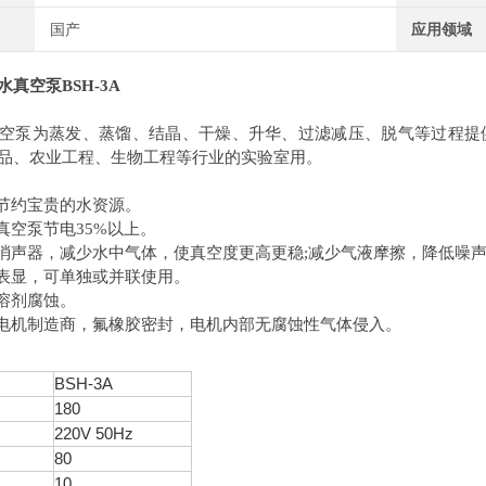
国产
应用领域
水真空泵
BSH-3A
空泵为蒸发、蒸馏、结晶、干燥、升华、过滤减压、脱气等过程提
品、农业工程、生物工程等行业的实验室用。
，节约宝贵的水资源。
真空泵节电35%以上。
体消声器，减少水中气体，使真空度更高更稳;减少气液摩擦，降低噪
双表显，可单独或并联使用。
、溶剂腐蚀。
由电机制造商，氟橡胶密封，电机内部无腐蚀性气体侵入。
BSH-3A
180
220V 50Hz
）
80
10