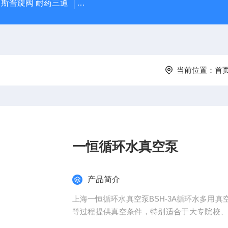
IX 斯普旋阀 耐药三通
Hydrosorb德国保赫曼 德湿舒 水凝胶伤口敷
当前位置：
首
一恒循环水真空泵
产品简介
上海一恒循环水真空泵BSH-3A循环水多用
等过程提供真空条件，特别适合于大专院校
工程等行业的实验室用。