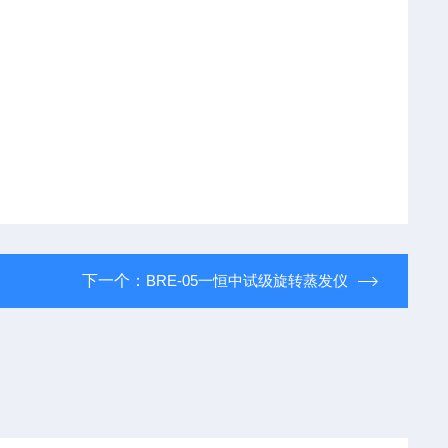
下一个：
BRE-05一恒中试级旋转蒸发仪