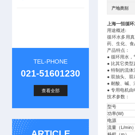
产地类别
上海
一恒循环
用途概述:
循环水多用真
药、生化、食
产品特点：
● 循环用水
TEL-PHONE
● 比其它类型
● 特制的流
021-51601230
● 双抽头、
● 耐酸、碱
● 专用电机
查看全部
技术参数：
型号
功率(W)
电源
流量（L/min
ARTICLE
杨程（m）