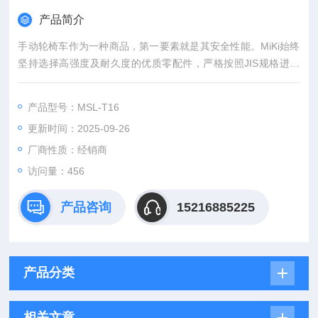
产品简介
手动轮椅车作为⼀种商品，第⼀要素就是其安全性能。MiKi始终
坚持选择⾼强度及耐久度的优质零配件，严格按照JIS规格进⾏
各类性能测试，始终将品质管理放在⾸位。与时俱进的开发技
术，以⼈为本的开发理念，不断探求更⾼的安全性能，追求更优
产品型号：MSL-T16
的产品质量。
更新时间：2025-09-26
厂商性质：经销商
访问量：456
产品咨询
15216885225
产品分类
相关文章