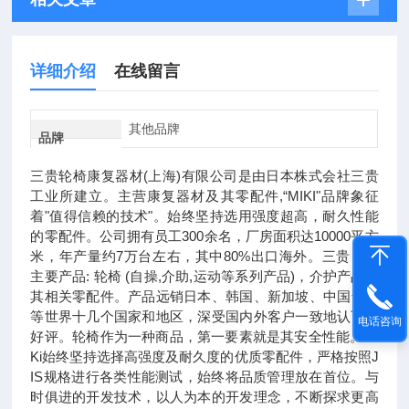
详细介绍
在线留言
其他品牌
品牌
三贵轮椅康复器材(上海)有限公司是由日本株式会社三贵
工业所建立。主营康复器材及其零配件,“MIKI"品牌象征
着"值得信赖的技术"。始终坚持选用强度超高，耐久性能
的零配件。公司拥有员工300余名，厂房面积达10000平方
米，年产量约7万台左右，其中80%出口海外。三贵目前
主要产品: 轮椅 (自操,介助,运动等系列产品)，介护产品及
其相关零配件。产品远销日本、韩国、新加坡、中国台湾
等世界十几个国家和地区，深受国内外客户一致地认可和
电话咨询
好评。轮椅作为⼀种商品，第⼀要素就是其安全性能。Mi
Ki始终坚持选择⾼强度及耐久度的优质零配件，严格按照J
IS规格进⾏各类性能测试，始终将品质管理放在⾸位。与
时俱进的开发技术，以⼈为本的开发理念，不断探求更⾼