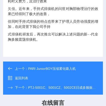
耗时又费力，且治疗效果
欠佳。近年来，手持式排痰机的问世对胸部物理治疗的效
果已经得到了极大的改善，
但同时手持式排痰的特点也带来了护理人员劳动强度的增
加，在此背景下我公司手持
式排痰机研发后，再次推出可以解决上述问题的新- -代全
胸多频震荡排痰机。
上一个：
PARI JuniorBOY压缩雾化吸入机
返回列表
下一个：
PTJ-5001C、5001CZ、5002CE日成多频振动排痰机
在线留言