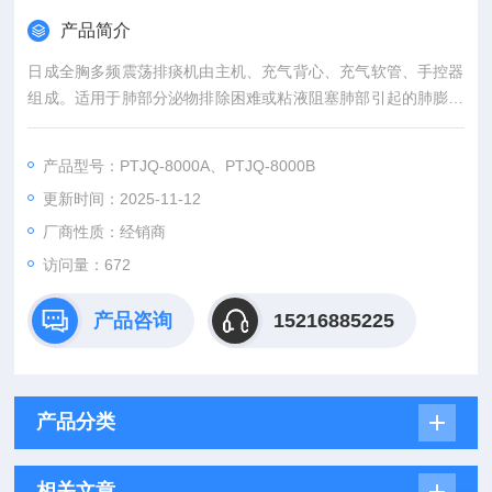
产品简介
日成全胸多频震荡排痰机由主机、充气背心、充气软管、手控器
组成。适用于肺部分泌物排除困难或粘液阻塞肺部引起的肺膨胀
不全者，起到促进气道清除排痰或改善支气管引流的作用。
产品型号：PTJQ-8000A、PTJQ-8000B
更新时间：2025-11-12
厂商性质：经销商
访问量：672
产品咨询
15216885225
产品分类
相关文章