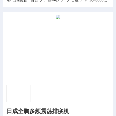
当前位置：
首页
产品中心
日成
PTJQ-8000A、PTJQ-8000B日成全胸多频震荡排痰机
日成全胸多频震荡排痰机