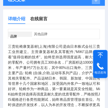
详细介绍
在线留言
其他品牌
品牌
三贵轮椅康复器材(上海)有限公司是由日本株式会社三贵
工业所建立。主营康复器材及其零配件,“MIKI"品牌象征
着"值得信赖的技术"。始终坚持选用强度超高，耐久性能
的零配件。公司拥有员工300余名，厂房面积达10000平方
米，年产量约7万台左右，其中80%出口海外。三贵目前
主要产品: 轮椅 (自操,介助,运动等系列产品)，介护产品及
电话咨询
其相关零配件。产品远销日本、韩国、新加坡、中国台湾
等世界十几个国家和地区，深受国内外客户一致地认可和
好评。轮椅作为⼀种商品，第⼀要素就是其安全性能。Mi
Ki始终坚持选择⾼强度及耐久度的优质零配件，严格按照J
IS规格进⾏各类性能测试，始终将品质管理放在⾸位。与
时俱进的开发技术，以⼈为本的开发理念，不断探求更⾼