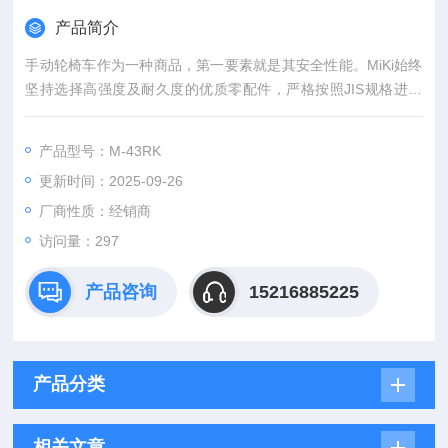
产品简介
手动轮椅车作为⼀种商品，第⼀要素就是其安全性能。MiKi始终
坚持选择⾼强度及耐久度的优质零配件，严格按照JIS规格进⾏
各类性能测试，始终将品质管理放在⾸位。与时俱进的开发技
术，以⼈为本的开发理念，不断探求更⾼的安全性能，追求更优
产品型号：M-43RK
的产品质量。
更新时间：2025-09-26
厂商性质：经销商
访问量：297
产品咨询
15216885225
产品分类
相关文章