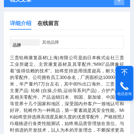
详细介绍
在线留言
其他品牌
品牌
三贵轮椅康复器材(上海)有限公司是由日本株式会社三贵
工业所建立。主营康复器材及其零配件,“MIKI"品牌象征
着"值得信赖的技术"。始终坚持选用强度超高，耐久性能
的零配件。公司拥有员工300余名，厂房面积达10000平方
米，年产量约7万台左右，其中80%出口海外。三贵目前
主要产品: 轮椅 (自操,介助,运动等系列产品)，介护产品及
电话咨询
其相关零配件。产品远销日本、韩国、新加坡、中国台湾
等世界十几个国家和地区，深受国内外客户一致地认可和
好评。轮椅作为⼀种商品，第⼀要素就是其安全性能。Mi
Ki始终坚持选择⾼强度及耐久度的优质零配件，严格按照J
IS规格进⾏各类性能测试，始终将品质管理放在⾸位。与
时俱进的开发技术，以⼈为本的开发理念，不断探求更⾼