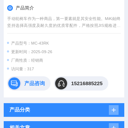
产品简介
手动轮椅车作为⼀种商品，第⼀要素就是其安全性能。MiKi始终
坚持选择⾼强度及耐久度的优质零配件，严格按照JIS规格进⾏
各类性能测试，始终将品质管理放在⾸位。与时俱进的开发技
术，以⼈为本的开发理念，不断探求更⾼的安全性能，追求更优
产品型号：MC-43RK
的产品质量。
更新时间：2025-09-26
厂商性质：经销商
访问量：317
产品咨询
15216885225
产品分类
相关文章